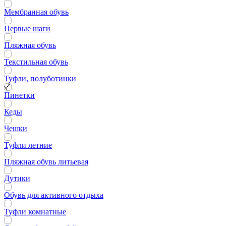
Мембранная обувь
Первые шаги
Пляжная обувь
Текстильная обувь
Туфли, полуботинки
Пинетки
Кеды
Чешки
Туфли летние
Пляжная обувь литьевая
Дутики
Обувь для активного отдыха
Туфли комнатные