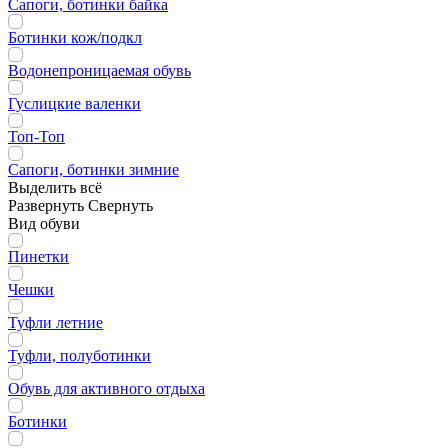
Сапоги, ботинки байка
Ботинки кож/подкл
Водонепроницаемая обувь
Гуслицкие валенки
Топ-Топ
Сапоги, ботинки зимние
Выделить всё
Развернуть
Свернуть
Вид обуви
Пинетки
Чешки
Туфли летние
Туфли, полуботинки
Обувь для активного отдыха
Ботинки