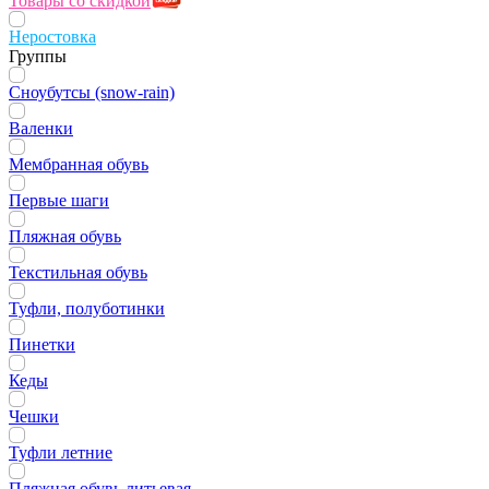
Товары со скидкой
Неростовка
Группы
Сноубутсы (snow-rain)
Валенки
Мембранная обувь
Первые шаги
Пляжная обувь
Текстильная обувь
Туфли, полуботинки
Пинетки
Кеды
Чешки
Туфли летние
Пляжная обувь литьевая