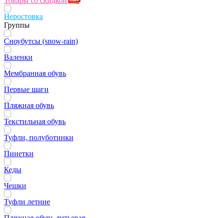
Товары со скидкой
Неростовка
Группы
Сноубутсы (snow-rain)
Валенки
Мембранная обувь
Первые шаги
Пляжная обувь
Текстильная обувь
Туфли, полуботинки
Пинетки
Кеды
Чешки
Туфли летние
Пляжная обувь литьевая