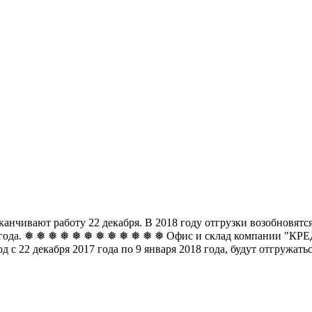
чивают работу 22 декабря. В 2018 году отгрузки возобновятся 
8 года. ❅ ❅ ❅ ❅ ❅ ❅
❅ ❅ ❅ ❅ ❅ ❅ Офис и склад компании "КРЕДО
д с 22 декабря 2017 года по 9 января 2018 года, будут отгружат