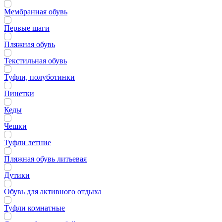
Мембранная обувь
Первые шаги
Пляжная обувь
Текстильная обувь
Туфли, полуботинки
Пинетки
Кеды
Чешки
Туфли летние
Пляжная обувь литьевая
Дутики
Обувь для активного отдыха
Туфли комнатные