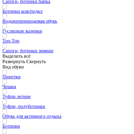
Сапоги, ботинки байка
Ботинки кож/подкл
Водонепроницаемая обувь
Гуслицкие валенки
Топ-Топ
Сапоги, ботинки зимние
Выделить всё
Развернуть
Свернуть
Вид обуви
Пинетки
Чешки
Туфли летние
Туфли, полуботинки
Обувь для активного отдыха
Ботинки