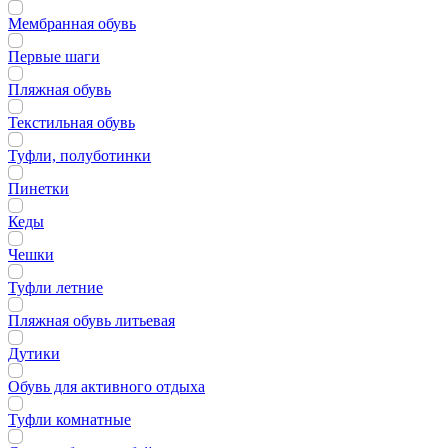
Мембранная обувь
Первые шаги
Пляжная обувь
Текстильная обувь
Туфли, полуботинки
Пинетки
Кеды
Чешки
Туфли летние
Пляжная обувь литьевая
Дутики
Обувь для активного отдыха
Туфли комнатные