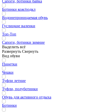
Сапоги, ботинки байка
Ботинки кож/подкл
Водонепроницаемая обувь
Гуслицкие валенки
Топ-Топ
Сапоги, ботинки зимние
Выделить всё
Развернуть
Свернуть
Вид обуви
Пинетки
Чешки
Туфли летние
Туфли, полуботинки
Обувь для активного отдыха
Ботинки