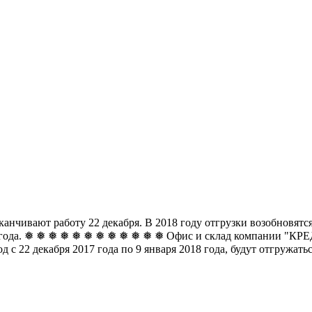
чивают работу 22 декабря. В 2018 году отгрузки возобновятся 
8 года. ❅ ❅ ❅ ❅ ❅ ❅
❅ ❅ ❅ ❅ ❅ ❅ Офис и склад компании "КРЕДО
д с 22 декабря 2017 года по 9 января 2018 года, будут отгружат