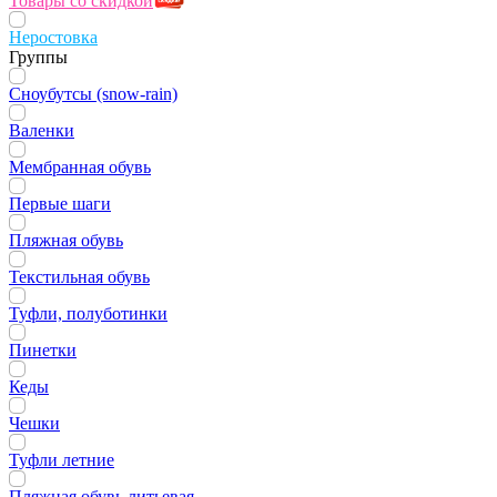
Товары со скидкой
Неростовка
Группы
Сноубутсы (snow-rain)
Валенки
Мембранная обувь
Первые шаги
Пляжная обувь
Текстильная обувь
Туфли, полуботинки
Пинетки
Кеды
Чешки
Туфли летние
Пляжная обувь литьевая