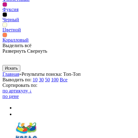
Фуксия
Черный
Цветной
Коралловый
Выделить всё
Развернуть
Свернуть
Сопутствующие товары
Рекламная продукция
Главная
»
Результаты поиска: Топ-Топ
Выводить по:
10
30
50
100
Все
Сортировать по:
по артикулу ↓
по цене