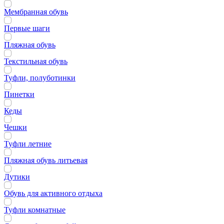
Мембранная обувь
Первые шаги
Пляжная обувь
Текстильная обувь
Туфли, полуботинки
Пинетки
Кеды
Чешки
Туфли летние
Пляжная обувь литьевая
Дутики
Обувь для активного отдыха
Туфли комнатные