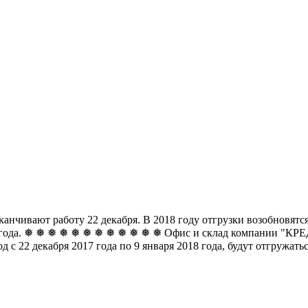
чивают работу 22 декабря. В 2018 году отгрузки возобновятся 
8 года. ❅ ❅ ❅ ❅ ❅ ❅
❅ ❅ ❅ ❅ ❅ ❅ Офис и склад компании "КРЕДО
д с 22 декабря 2017 года по 9 января 2018 года, будут отгружат