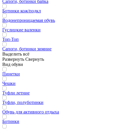
Сапоги, ботинки байка
Ботинки кож/подкл
Водонепроницаемая обувь
Гуслицкие валенки
Топ-Топ
Сапоги, ботинки зимние
Выделить всё
Развернуть
Свернуть
Вид обуви
Пинетки
Чешки
Туфли летние
Туфли, полуботинки
Обувь для активного отдыха
Ботинки